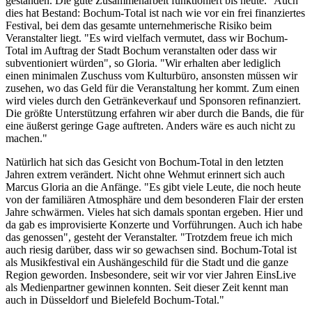
gestanden. Die gute Zusammenarbeit funktioniert bis heute." Auch
dies hat Bestand: Bochum-Total ist nach wie vor ein frei finanziertes
Festival, bei dem das gesamte unternehmerische Risiko beim
Veranstalter liegt. "Es wird vielfach vermutet, dass wir Bochum-
Total im Auftrag der Stadt Bochum veranstalten oder dass wir
subventioniert würden", so Gloria. "Wir erhalten aber lediglich
einen minimalen Zuschuss vom Kulturbüro, ansonsten müssen wir
zusehen, wo das Geld für die Veranstaltung her kommt. Zum einen
wird vieles durch den Getränkeverkauf und Sponsoren refinanziert.
Die größte Unterstützung erfahren wir aber durch die Bands, die für
eine äußerst geringe Gage auftreten. Anders wäre es auch nicht zu
machen."
Natürlich hat sich das Gesicht von Bochum-Total in den letzten
Jahren extrem verändert. Nicht ohne Wehmut erinnert sich auch
Marcus Gloria an die Anfänge. "Es gibt viele Leute, die noch heute
von der familiären Atmosphäre und dem besonderen Flair der ersten
Jahre schwärmen. Vieles hat sich damals spontan ergeben. Hier und
da gab es improvisierte Konzerte und Vorführungen. Auch ich habe
das genossen", gesteht der Veranstalter. "Trotzdem freue ich mich
auch riesig darüber, dass wir so gewachsen sind. Bochum-Total ist
als Musikfestival ein Aushängeschild für die Stadt und die ganze
Region geworden. Insbesondere, seit wir vor vier Jahren EinsLive
als Medienpartner gewinnen konnten. Seit dieser Zeit kennt man
auch in Düsseldorf und Bielefeld Bochum-Total."