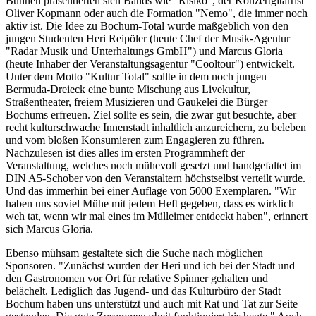
Bühnen präsentierten sich Bands wie "Risiko", der Konzertgitarrist
Oliver Kopmann oder auch die Formation "Nemo", die immer noch
aktiv ist. Die Idee zu Bochum-Total wurde maßgeblich von den
jungen Studenten Heri Reipöler (heute Chef der Musik-Agentur
"Radar Musik und Unterhaltungs GmbH") und Marcus Gloria
(heute Inhaber der Veranstaltungsagentur "Cooltour") entwickelt.
Unter dem Motto "Kultur Total" sollte in dem noch jungen
Bermuda-Dreieck eine bunte Mischung aus Livekultur,
Straßentheater, freiem Musizieren und Gaukelei die Bürger
Bochums erfreuen. Ziel sollte es sein, die zwar gut besuchte, aber
recht kulturschwache Innenstadt inhaltlich anzureichern, zu beleben
und vom bloßen Konsumieren zum Engagieren zu führen.
Nachzulesen ist dies alles im ersten Programmheft der
Veranstaltung, welches noch mühevoll gesetzt und handgefaltet im
DIN A5-Schober von den Veranstaltern höchstselbst verteilt wurde.
Und das immerhin bei einer Auflage von 5000 Exemplaren. "Wir
haben uns soviel Mühe mit jedem Heft gegeben, dass es wirklich
weh tat, wenn wir mal eines im Mülleimer entdeckt haben", erinnert
sich Marcus Gloria.
Ebenso mühsam gestaltete sich die Suche nach möglichen
Sponsoren. "Zunächst wurden der Heri und ich bei der Stadt und
den Gastronomen vor Ort für relative Spinner gehalten und
belächelt. Lediglich das Jugend- und das Kulturbüro der Stadt
Bochum haben uns unterstützt und auch mit Rat und Tat zur Seite