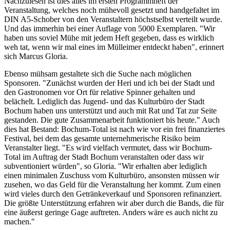
Nachzulesen ist dies alles im ersten Programmheft der
Veranstaltung, welches noch mühevoll gesetzt und handgefaltet im
DIN A5-Schober von den Veranstaltern höchstselbst verteilt wurde.
Und das immerhin bei einer Auflage von 5000 Exemplaren. "Wir
haben uns soviel Mühe mit jedem Heft gegeben, dass es wirklich
weh tat, wenn wir mal eines im Mülleimer entdeckt haben", erinnert
sich Marcus Gloria.
Ebenso mühsam gestaltete sich die Suche nach möglichen
Sponsoren. "Zunächst wurden der Heri und ich bei der Stadt und
den Gastronomen vor Ort für relative Spinner gehalten und
belächelt. Lediglich das Jugend- und das Kulturbüro der Stadt
Bochum haben uns unterstützt und auch mit Rat und Tat zur Seite
gestanden. Die gute Zusammenarbeit funktioniert bis heute." Auch
dies hat Bestand: Bochum-Total ist nach wie vor ein frei finanziertes
Festival, bei dem das gesamte unternehmerische Risiko beim
Veranstalter liegt. "Es wird vielfach vermutet, dass wir Bochum-
Total im Auftrag der Stadt Bochum veranstalten oder dass wir
subventioniert würden", so Gloria. "Wir erhalten aber lediglich
einen minimalen Zuschuss vom Kulturbüro, ansonsten müssen wir
zusehen, wo das Geld für die Veranstaltung her kommt. Zum einen
wird vieles durch den Getränkeverkauf und Sponsoren refinanziert.
Die größte Unterstützung erfahren wir aber durch die Bands, die für
eine äußerst geringe Gage auftreten. Anders wäre es auch nicht zu
machen."