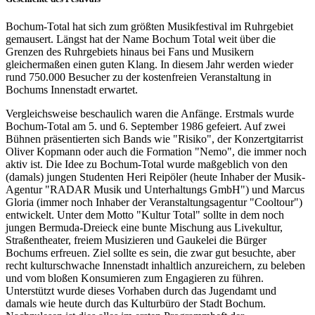
Bochum-Total hat sich zum größten Musikfestival im Ruhrgebiet
gemausert. Längst hat der Name Bochum Total weit über die
Grenzen des Ruhrgebiets hinaus bei Fans und Musikern
gleichermaßen einen guten Klang. In diesem Jahr werden wieder
rund 750.000 Besucher zu der kostenfreien Veranstaltung in
Bochums Innenstadt erwartet.
Vergleichsweise beschaulich waren die Anfänge. Erstmals wurde
Bochum-Total am 5. und 6. September 1986 gefeiert. Auf zwei
Bühnen präsentierten sich Bands wie "Risiko", der Konzertgitarrist
Oliver Kopmann oder auch die Formation "Nemo", die immer noch
aktiv ist. Die Idee zu Bochum-Total wurde maßgeblich von den
(damals) jungen Studenten Heri Reipöler (heute Inhaber der Musik-
Agentur "RADAR Musik und Unterhaltungs GmbH") und Marcus
Gloria (immer noch Inhaber der Veranstaltungsagentur "Cooltour")
entwickelt. Unter dem Motto "Kultur Total" sollte in dem noch
jungen Bermuda-Dreieck eine bunte Mischung aus Livekultur,
Straßentheater, freiem Musizieren und Gaukelei die Bürger
Bochums erfreuen. Ziel sollte es sein, die zwar gut besuchte, aber
recht kulturschwache Innenstadt inhaltlich anzureichern, zu beleben
und vom bloßen Konsumieren zum Engagieren zu führen.
Unterstützt wurde dieses Vorhaben durch das Jugendamt und
damals wie heute durch das Kulturbüro der Stadt Bochum.