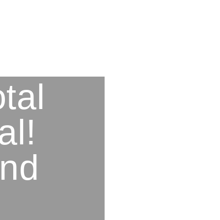
tal
al!
und