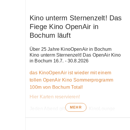
RADIO BOB! immer etwas, denn wir sind
das Home of Rock für alle Musikfans: Mit
Kino unterm Sternenzelt! Das
über 60 kostenlosen Streams in der
Fiege Kino OpenAir in
myBOB App, von Hardrock, Punkrock,
80er Rock, über Power Metal, Thrash-
Bochum läuft
Metal bis zum eigenen RADIO BOB! rockt
NRW-Stream. Aber jetzt wird erstmal tief
Über 25 Jahre KinoOpenAir in Bochum
im Westen gemeinsam gerockt!
Kino unterm Sternenzelt! Das OpenAir Kino
in Bochum 16.7. - 30.8.2026
das KinoOpenAir ist wieder mit einem
tollen OpenAir Kino Sommerprogramm
100m von Bochum Total!
Hier Karten reservieren!
MEHR
Jeden Abend gibt es in der KinoLounge
vor dem Film
Livemusik mit angesagten
Künstlern
und Bands der Region. Mehr