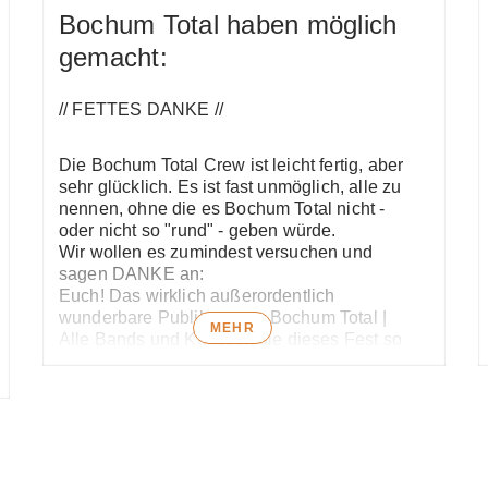
(klicken)
Bochum Total haben möglich
gemacht:
wart Ihr dabei?
// FETTES DANKE //
Die Bochum Total Crew ist leicht fertig, aber
sehr glücklich. Es ist fast unmöglich, alle zu
nennen, ohne die es Bochum Total nicht -
oder nicht so "rund" - geben würde.
Wir wollen es zumindest versuchen und
sagen DANKE an:
Euch! Das wirklich außerordentlich
wunderbare Publikum von Bochum Total |
MEHR
Alle Bands und Künstler, die dieses Fest so
bunt machen | Das Cooltour Bochum-Team:
Mister Logistik Martin Semerad | Unser
Mitarbeiter Lennart Sobotta als Herr des
Marktes | Die Azubine Jillian Henneke |
Zahlmeisterin Karin Pufahl | Unsere
wundervolle Pressefrau Sabine Hahnefeld |