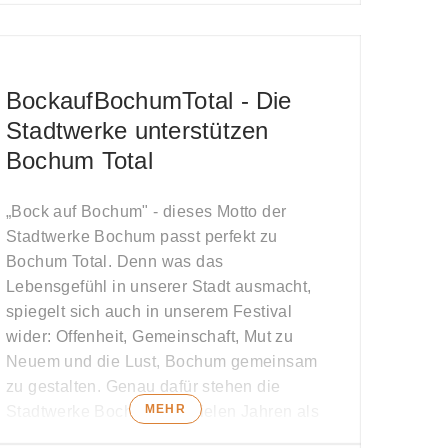
up.
Jetzt aber wollen wir noch eine
Viel Spaß beim Warm-up für das
standesgemäße Abschiedsparty im
Bermuda3Eck feiern. Gebt nochmal alles,
beste Wochenende des Jahres!
BockaufBochumTotal - Die
und bleibt dabei friedlich.
Stadtwerke unterstützen
Bochum Total
Wer mehr wissen möchte, der findet
unsere offizielle Pressemeldung
unter
„Bock auf Bochum" - dieses Motto der
diesem Link
.
Stadtwerke Bochum passt perfekt zu
Bochum Total. Denn was das
Lebensgefühl in unserer Stadt ausmacht,
spiegelt sich auch in unserem Festival
wider: Offenheit, Gemeinschaft, Mut zu
Neuem und die Lust, Bochum gemeinsam
zu gestalten. Genau dafür stehen die
MEHR
Stadtwerke Bochum seit vielen Jahren als
Partner an unserer Seite.