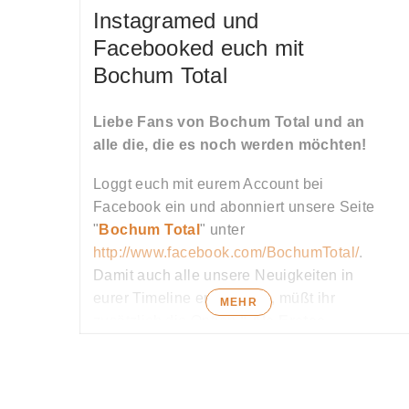
dazu unter
www.fiege-kino.de
Instagramed und
Facebooked euch mit
Bochum Total
Liebe Fans von Bochum Total und an
alle die, die es noch werden möchten!
Loggt euch mit eurem Account bei
Facebook ein und abonniert unsere Seite
"
Bochum Total
" unter
http://www.facebook.com/BochumTotal/
.
Damit auch alle unsere Neuigkeiten in
eurer Timeline erscheinen, müßt ihr
MEHR
zusätzlich die Option
" Als Erstes
anzeigen"
auswählen.
Oder nehmt
Instagram
und geht auf
unsere Seite